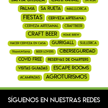
Sa Rua
Palma
Sa Rueta
Malllorca
fiestas
cerveza artesana
cerveza artesanal
craftbeer
craft beer
home brew
guirigall
sullerica
hacer cerveza en casa
ciberseguridad
tramuntana
beer lovers
covid free
reservas de charters
escape rooms
visitas guiadas
agroturismos
acampadas
SÍGUENOS EN NUESTRAS REDES