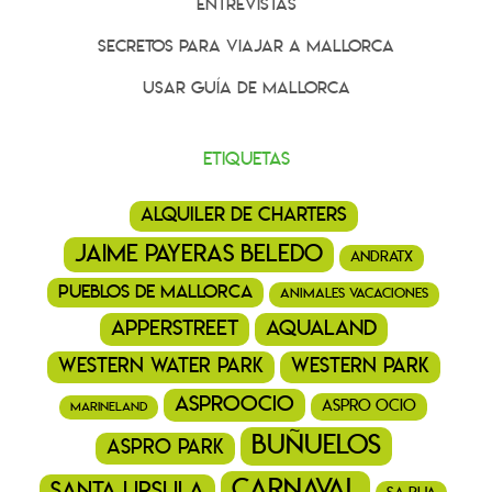
Entrevistas
Secretos para viajar a Mallorca
Usar Guía de Mallorca
Etiquetas
alquiler de charters
jaime payeras beledo
andratx
pueblos de mallorca
animales vacaciones
ApperStreet
aqualand
western water park
western park
asproocio
aspro ocio
marineland
buñuelos
aspro park
Carnaval
santa ursula