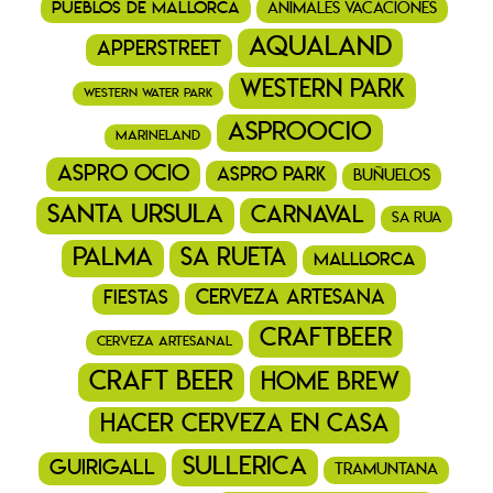
pueblos de mallorca
animales vacaciones
aqualand
ApperStreet
western park
western water park
asproocio
marineland
aspro ocio
aspro park
buñuelos
santa ursula
Carnaval
Sa Rua
Palma
Sa Rueta
Malllorca
cerveza artesana
fiestas
craftbeer
cerveza artesanal
craft beer
home brew
hacer cerveza en casa
sullerica
guirigall
tramuntana