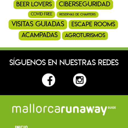
ciberseguridad
beer lovers
covid free
reservas de charters
visitas guiadas
escape rooms
acampadas
agroturismos
SÍGUENOS EN NUESTRAS REDES
INICIO