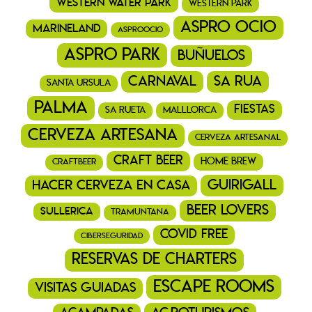
western water park
western park
aspro ocio
marineland
asproocio
aspro park
buñuelos
Carnaval
Sa Rua
santa ursula
Palma
fiestas
Sa Rueta
Malllorca
cerveza artesana
cerveza artesanal
craft beer
home brew
craftbeer
guirigall
hacer cerveza en casa
beer lovers
sullerica
tramuntana
covid free
ciberseguridad
reservas de charters
escape rooms
visitas guiadas