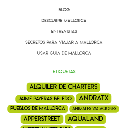
Blog
Descubre Mallorca
Entrevistas
Secretos para viajar a Mallorca
Usar Guía de Mallorca
Etiquetas
alquiler de charters
andratx
jaime payeras beledo
pueblos de mallorca
animales vacaciones
aqualand
ApperStreet